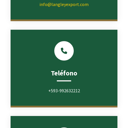
info@langleyexport.com
Teléfono
+593-992632212